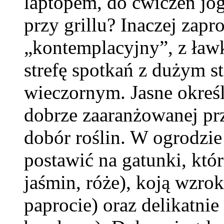
laptopem, do ćwiczeń jo
przy grillu? Inaczej zapr
„kontemplacyjny”, z ławk
strefę spotkań z dużym s
wieczornym. Jasne określ
dobrze zaaranżowanej prz
dobór roślin. W ogrodzi
postawić na gatunki, któ
jaśmin, róże), koją wzro
paprocie) oraz delikatnie