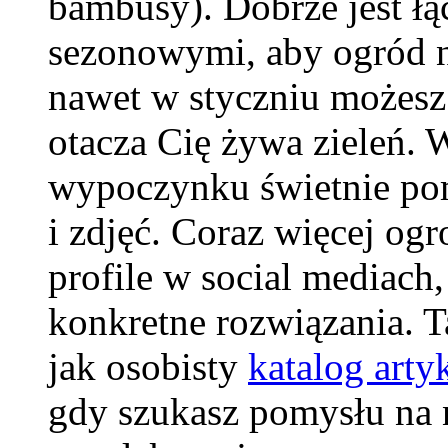
bambusy). Dobrze jest łą
sezonowymi, aby ogród n
nawet w styczniu możesz 
otacza Cię żywa zieleń. 
wypoczynku świetnie pom
i zdjęć. Coraz więcej og
profile w social mediach
konkretne rozwiązania. Ta
jak osobisty
katalog art
gdy szukasz pomysłu na n