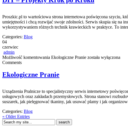
DIY – Projekty Krok po Kroku
Proszkic.pl to wartościowa strona internetowa poświęcona szyciu, któ
umiejętności i chcą rozwijać swoje zdolności. Serwis skupia się na
wykorzystywaniem różnych technik krawieckich w praktyce. To inter
Categories:
Blog
04
czerwiec
admin
Możliwość komentowania
Ekologiczne Pranie
została wyłączona
Comments
Ekologiczne Pranie
Urządzenia Pralnicze to specjalistyczny serwis internetowy poświę
usługowych oraz zakładach przemysłowych. Strona stanowi rozbudowane
suszarek, jak pielęgnować tkaniny, jak usuwać plamy i jak organizow
Categories:
Blog
« Older Entries