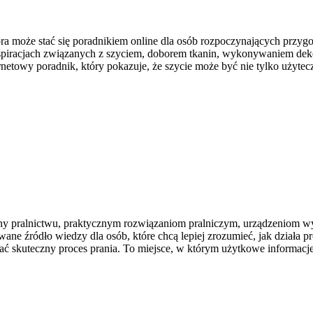
ra może stać się poradnikiem online dla osób rozpoczynających przygod
 inspiracjach związanych z szyciem, doborem tkanin, wykonywaniem de
netowy poradnik, który pokazuje, że szycie może być nie tylko użyt
cony pralnictwu, praktycznym rozwiązaniom pralniczym, urządzeniom w
 źródło wiedzy dla osób, które chcą lepiej zrozumieć, jak działa prof
ać skuteczny proces prania. To miejsce, w którym użytkowe informacje 