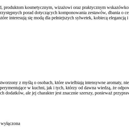
, produktom kosmetycznym, wizażowi oraz praktycznym wskazówkom dl
ają przystępnych porad dotyczących komponowania zestawów, dbania o
tóre interesują się modą dla pełniejszych sylwetek, kobiecą elegancj
 stworzony z myślą o osobach, które uwielbiają intensywne aromaty, nie
sperymentujące w kuchni, jak i tych, którzy od dawna wiedzą, że odpo
ch dodatków, ale jej charakter jest znacznie szerszy, ponieważ przypr
 wyłączona