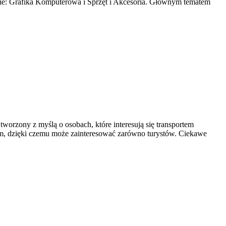
gorie: Grafika Komputerowa i Sprzęt i Akcesoria. Głównym tematem
worzony z myślą o osobach, które interesują się transportem
em, dzięki czemu może zainteresować zarówno turystów. Ciekawe