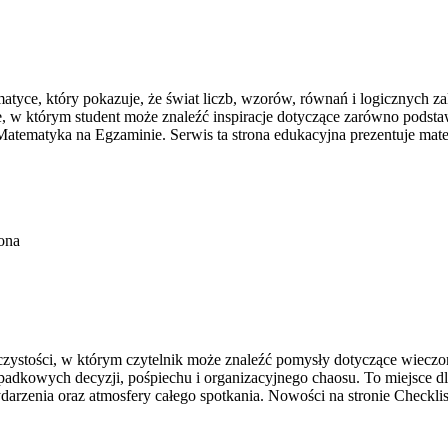
ce, który pokazuje, że świat liczb, wzorów, równań i logicznych zale
ce, w którym student może znaleźć inspiracje dotyczące zarówno pods
tematyka na Egzaminie. Serwis ta strona edukacyjna prezentuje mat
ona
zystości, w którym czytelnik może znaleźć pomysły dotyczące wieczor
adkowych decyzji, pośpiechu i organizacyjnego chaosu. To miejsce dl
darzenia oraz atmosfery całego spotkania. Nowości na stronie Checkli