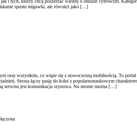
u, jak i tych, którzy chcą poszerzać wiedzę o obrazie cyfrowym. Kate
aciskanie spustu migawki, ale również jako […]
ym oraz wszystkim, co wiąże się z nowoczesną mobilnością. To portal t
yjaśnień. Strona łączy pasję do kolei z popularnonaukowym charakter
zną serwisu jest komunikacja szynowa. Na stronie można […]
łączona