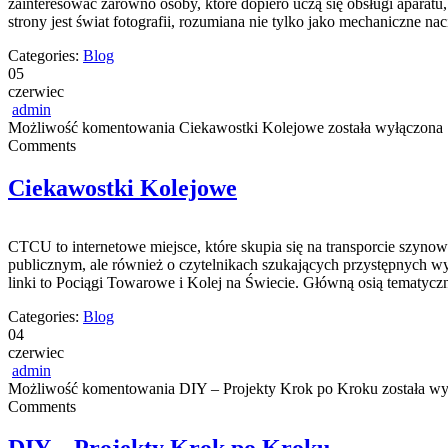
zainteresować zarówno osoby, które dopiero uczą się obsługi aparat
strony jest świat fotografii, rozumiana nie tylko jako mechaniczne n
Categories:
Blog
05
czerwiec
admin
Możliwość komentowania
Ciekawostki Kolejowe
została wyłączona
Comments
Ciekawostki Kolejowe
CTCU to internetowe miejsce, które skupia się na transporcie szynow
publicznym, ale również o czytelnikach szukających przystępnych w
linki to Pociągi Towarowe i Kolej na Świecie. Główną osią tematyc
Categories:
Blog
04
czerwiec
admin
Możliwość komentowania
DIY – Projekty Krok po Kroku
została wy
Comments