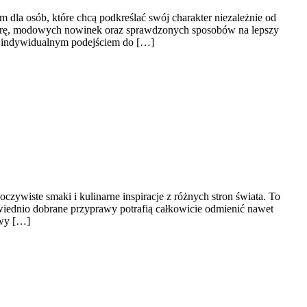
a osób, które chcą podkreślać swój charakter niezależnie od
 cerę, modowych nowinek oraz sprawdzonych sposobów na lepszy
ą i indywidualnym podejściem do […]
oczywiste smaki i kulinarne inspiracje z różnych stron świata. To
wiednio dobrane przyprawy potrafią całkowicie odmienić nawet
awy […]