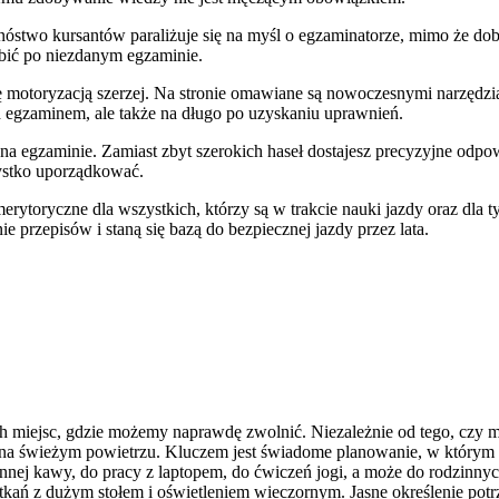
Mnóstwo kursantów paraliżuje się na myśl o egzaminatorze, mimo że do
robić po niezdanym egzaminie.
ą się motoryzacją szerzej. Na stronie omawiane są nowoczesnymi narzędz
ed egzaminem, ale także na długo po uzyskaniu uprawnień.
na egzaminie. Zamiast zbyt szerokich haseł dostajesz precyzyjne odpo
zystko uporządkować.
ytoryczne dla wszystkich, którzy są w trakcie nauki jazdy oraz dla ty
e przepisów i staną się bazą do bezpiecznej jazdy przez lata.
ich miejsc, gdzie możemy naprawdę zwolnić. Niezależnie od tego, czy 
na świeżym powietrzu. Kluczem jest świadome planowanie, w którym liczą
nej kawy, do pracy z laptopem, do ćwiczeń jogi, a może do rodzinnych
otkań z dużym stołem i oświetleniem wieczornym. Jasne określenie pot