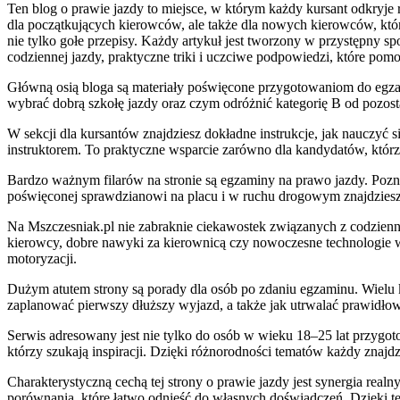
Ten blog o prawie jazdy to miejsce, w którym każdy kursant odkryje
dla początkujących kierowców, ale także dla nowych kierowców, któr
nie tylko gołe przepisy. Każdy artykuł jest tworzony w przystępny 
codziennej jazdy, praktyczne triki i uczciwe podpowiedzi, które pom
Główną osią bloga są materiały poświęcone przygotowaniom do egzamin
wybrać dobrą szkołę jazdy oraz czym odróżnić kategorię B od pozost
W sekcji dla kursantów znajdziesz dokładne instrukcje, jak nauczyć 
instruktorem. To praktyczne wsparcie zarówno dla kandydatów, którzy n
Bardzo ważnym filarów na stronie są egzaminy na prawo jazdy. Poznas
poświęconej sprawdzianowi na placu i w ruchu drogowym znajdzies
Na Mszczesniak.pl nie zabraknie ciekawostek związanych z codzienny
kierowcy, dobre nawyki za kierownicą czy nowoczesne technologie w 
motoryzacji.
Dużym atutem strony są porady dla osób po zdaniu egzaminu. Wielu 
zaplanować pierwszy dłuższy wyjazd, a także jak utrwalać prawidłow
Serwis adresowany jest nie tylko do osób w wieku 18–25 lat przygot
którzy szukają inspiracji. Dzięki różnorodności tematów każdy znajdzi
Charakterystyczną cechą tej strony o prawie jazdy jest synergia 
porównania, które łatwo odnieść do własnych doświadczeń. Dzięki 