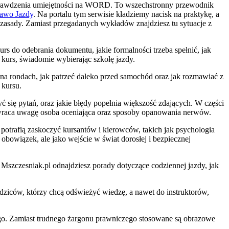
z sprawdzenia umiejętności na WORD. To wszechstronny przewodnik
rawo Jazdy
. Na portalu tym serwisie kładziemy nacisk na praktykę, a
 zasady. Zamiast przegadanych wykładów znajdziesz tu sytuacje z
rs do odebrania dokumentu, jakie formalności trzeba spełnić, jak
 kurs, świadomie wybierając szkołę jazdy.
 na rondach, jak patrzeć daleko przed samochód oraz jak rozmawiać z
 kursu.
ć się pytań, oraz jakie błędy popełnia większość zdających. W części
wraca uwagę osoba oceniająca oraz sposoby opanowania nerwów.
potrafią zaskoczyć kursantów i kierowców, takich jak psychologia
bowiązek, ale jako wejście w świat dorosłej i bezpiecznej
szczesniak.pl odnajdziesz porady dotyczące codziennej jazdy, jak
odziców, którzy chcą odświeżyć wiedzę, a nawet do instruktorów,
ego. Zamiast trudnego żargonu prawniczego stosowane są obrazowe