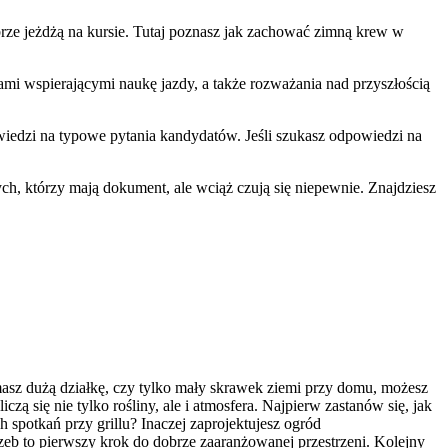
brze jeżdżą na kursie. Tutaj poznasz jak zachować zimną krew w
iami wspierającymi naukę jazdy, a także rozważania nad przyszłością
wiedzi na typowe pytania kandydatów. Jeśli szukasz odpowiedzi na
ch, którzy mają dokument, ale wciąż czują się niepewnie. Znajdziesz
masz dużą działkę, czy tylko mały skrawek ziemi przy domu, możesz
 się nie tylko rośliny, ale i atmosfera. Najpierw zastanów się, jak
 spotkań przy grillu? Inaczej zaprojektujesz ogród
rzeb to pierwszy krok do dobrze zaaranżowanej przestrzeni. Kolejny