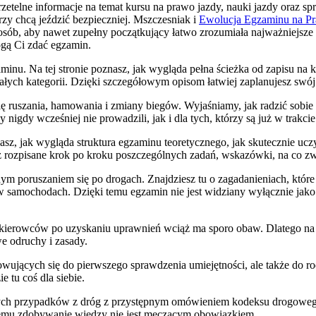
 rzetelne informacje na temat kursu na prawo jazdy, nauki jazdy ora
zy chcą jeździć bezpieczniej. Mszczesniak i
Ewolucja Egzaminu na P
sposób, aby nawet zupełny początkujący łatwo zrozumiała najważniejsze
ogą Ci zdać egzamin.
u. Na tej stronie poznasz, jak wygląda pełna ścieżka od zapisu na ku
ałych kategorii. Dzięki szczegółowym opisom łatwiej zaplanujesz swój
się ruszania, hamowania i zmiany biegów. Wyjaśniamy, jak radzić sobie
igdy wcześniej nie prowadzili, jak i dla tych, którzy są już w trakcie
z, jak wygląda struktura egzaminu teoretycznego, jak skutecznie uczy
z rozpisane krok po kroku poszczególnych zadań, wskazówki, na co z
m poruszaniem się po drogach. Znajdziesz tu o zagadanieniach, które 
samochodach. Dzięki temu egzamin nie jest widziany wyłącznie jako o
kierowców po uzyskaniu uprawnień wciąż ma sporo obaw. Dlatego na M
e odruchy i zasady.
owujących się do pierwszego sprawdzenia umiejętności, ale także do r
e tu coś dla siebie.
realnych przypadków z dróg z przystępnym omówieniem kodeksu drogow
temu zdobywanie wiedzy nie jest męczącym obowiązkiem.