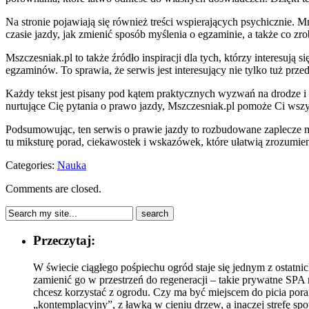
Na stronie pojawiają się również treści wspierających psychicznie. 
czasie jazdy, jak zmienić sposób myślenia o egzaminie, a także co z
Mszczesniak.pl to także źródło inspiracji dla tych, którzy interesuj
egzaminów. To sprawia, że serwis jest interesujący nie tylko tuż prz
Każdy tekst jest pisany pod kątem praktycznych wyzwań na drodze i 
nurtujące Cię pytania o prawo jazdy, Mszczesniak.pl pomoże Ci ws
Podsumowując, ten serwis o prawie jazdy to rozbudowane zaplecze mer
tu miksturę porad, ciekawostek i wskazówek, które ułatwią zrozumieni
Categories:
Nauka
Comments are closed.
Przeczytaj:
W świecie ciągłego pośpiechu ogród staje się jednym z ostatn
zamienić go w przestrzeń do regeneracji – takie prywatne SPA 
chcesz korzystać z ogrodu. Czy ma być miejscem do picia poran
„kontemplacyjny”, z ławką w cieniu drzew, a inaczej strefę sp